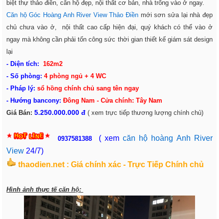
biệt thự thảo điền, căn hộ đẹp, nội thất cơ bản, nhà trống vào ở ngay.
Căn hộ Góc Hoàng Anh River View Thảo Điền
mới sơn sửa lại nhà đẹp
chủ chưa vào ở, nội thất cao cấp hiện đại, quý khách có thể vào ở
ngay mà không cần phải tốn công sức thời gian thiết kế giám sát design
lại
- Diện tích:
162m2
- Số phòng:
4 phòng ngủ + 4 WC
- Pháp lý:
sổ hồng chính chủ sang tên ngay
- Hướng bancony:
Đông Nam - Cửa chính: Tây Nam
5.250.000.000 đ
Giá Bán:
( xem trực tiếp thương lượng chính chủ)
( xem
căn hộ hoàng Anh River
0937581388
View
24/7)
thaodien.net : Giá chính xác - Trực Tiếp Chính chủ
Hình ảnh thực tế căn hộ: