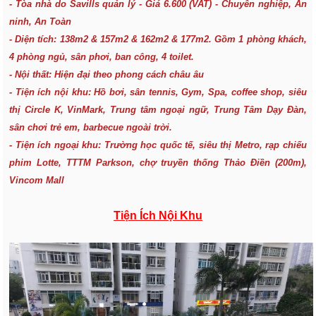
- Tòa nhà do Savills quản lý - Giá 6.600 (VAT) - Chuyên nghiệp, An
ninh, An Toàn
- Diện tích: 138m2 & 157m2 & 162m2 & 177m2. Gồm 1 phòng khách,
4 phòng ngủ, sân phơi, ban công, 4 toilet.
- Nội thất: Hiện đại theo phong cách châu âu
- Tiện ích nội khu: Hồ bơi, sân tennis, Gym, Spa, coffee shop, siêu
thị Circle K, VinMark, Trung tâm ngoại ngữ, Trung Tâm Dạy Đàn,
sân chơi trẻ em, barbecue ngoài trời.
- Tiện ích ngoại khu: Trường học quốc tế, siêu thị Metro, rạp chiếu
phim Lotte, TTTM Parkson, chợ truyền thống Thảo Điền (200m),
Vincom Mall
Tiện Ích Nội Khu