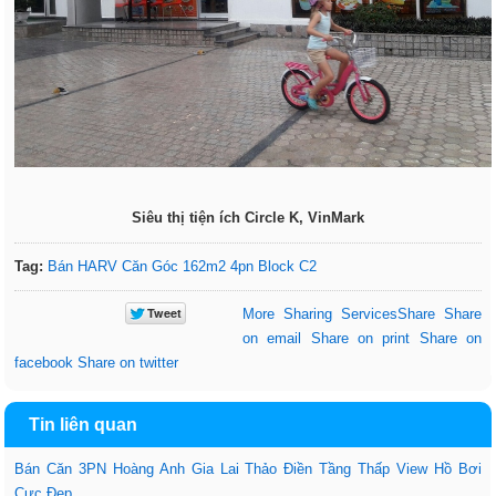
Siêu thị tiện ích Circle K, VinMark
Tag:
Bán HARV Căn Góc 162m2 4pn Block C2
More Sharing Services
Share
Share
on email
Share on print
Share on
facebook
Share on twitter
Tin liên quan
Bán Căn 3PN Hoàng Anh Gia Lai Thảo Điền Tầng Thấp View Hồ Bơi
Cực Đẹp