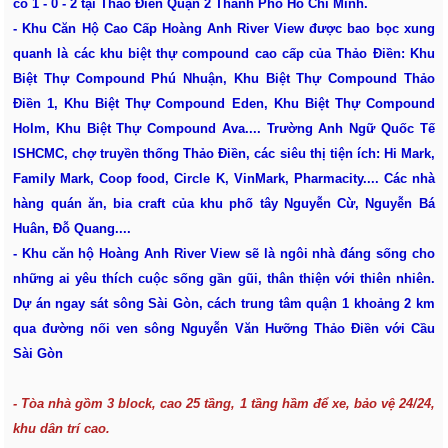
có 1 - 0 - 2 tại Thảo Điền Quận 2 Thành Phố Hồ Chí Minh.
- Khu Căn Hộ Cao Cấp Hoàng Anh River View được bao bọc xung
quanh là các khu biệt thự compound cao cấp của Thảo Điền: Khu
Biệt Thự Compound Phú Nhuận, Khu Biệt Thự Compound Thảo
Điền 1, Khu Biệt Thự Compound Eden, Khu Biệt Thự Compound
Holm, Khu Biệt Thự Compound Ava.... Trường Anh Ngữ Quốc Tế
ISHCMC, chợ truyền thống Thảo Điền, các siêu thị tiện ích: Hi Mark,
Family Mark, Coop food, Circle K, VinMark, Pharmacity.... Các nhà
hàng quán ăn, bia craft của khu phố tây Nguyễn Cừ, Nguyễn Bá
Huân, Đỗ Quang....
- Khu căn hộ Hoàng Anh River View sẽ là ngôi nhà đáng sống cho
những ai yêu thích cuộc sống gần gũi, thân thiện với thiên nhiên.
Dự án ngay sát sông Sài Gòn, cách
trung tâm quận 1 khoảng 2 km
qua đường nối ven sông Nguyễn Văn Hưỡng Thảo Điền với Cầu
Sài Gòn
- Tòa nhà gồm 3 block, cao 25 tầng, 1 tầng hầm để xe, bảo vệ 24/24,
khu dân trí cao.