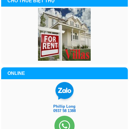
CHO THUÊ BIỆT THỰ
ONLINE
Phillip Long
0937 58 1388