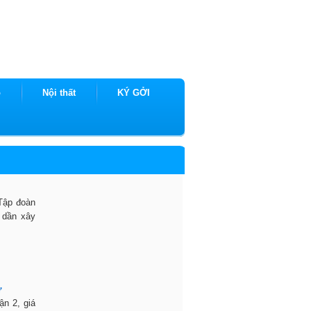
ộ
Nội thất
KÝ GỞI
 Tập đoàn
ã dần xây
ư
n 2, giá