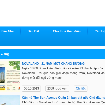
Bán Nhà
Bán Đất
Cho thuê thảo điền
Căn H
»
tag
NOVALAND - 21 NĂM MỘT CHẶNG ĐƯỜNG
Ngày 18/09 là sự kiện đánh dấu kỷ niệm 21 thành lập của
Novaland. Trải qua bao giai đoạn thăng trầm, Novaland đ
dựng một đội ngũ vững mạnh
08-10-2013
2389 lượt xem
Chi tiết
Căn hộ The Sun Avenue Quận 2 | bán giá gốc Chủ đầu t
Chủ đầu tư NovaLand mở bán căn hộ The Sun Avenue Quậ