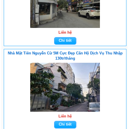
Liên hệ
Chi tiết
Nhà Mặt Tiền Nguyễn Cừ 5M Cực Đẹp Căn Hộ Dịch Vụ Thu Nhập
130tr/tháng
Liên hệ
Chi tiết