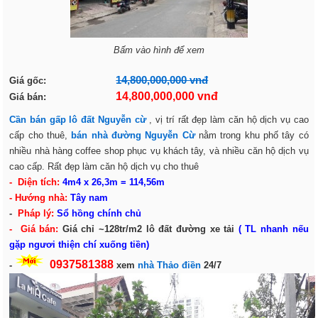
Bấm vào hình để xem
14,800,000,000 vnđ
Giá gốc:
14,800,000,000 vnđ
Giá bán:
Cần bán gấp lô đất Nguyễn cừ
, vị trí rất đẹp làm căn hộ dịch vụ cao
cấp cho thuê,
bán nhà đường Nguyễn Cừ
nằm trong khu phố tây có
nhiều nhà hàng coffee shop phục vụ khách tây, và nhiều căn hộ dịch vụ
cao cấp. Rất đẹp làm căn hộ dịch vụ cho thuê
- Diện tích:
4m4 x 26,3m = 114,56m
- Hướng nhà:
Tây nam
-
Pháp lý:
Sổ hồng chính chủ
- Giá bán:
Giá chỉ ~128tr/m2 lô đất đường xe tải
( TL nhanh nếu
gặp ngươi thiện chí xuống tiền)
0937581388
-
xem
nhà Thảo điền
24/7