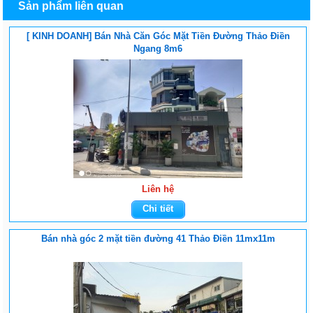
Sản phẩm liên quan
[ KINH DOANH] Bán Nhà Căn Góc Mặt Tiền Đường Thảo Điền
Ngang 8m6
Liên hệ
Chi tiết
Bán nhà góc 2 mặt tiền đường 41 Thảo Điền 11mx11m