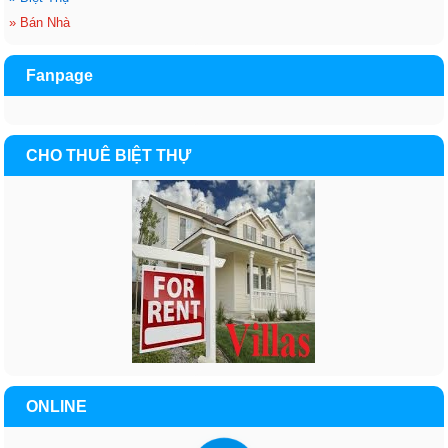
»
Bán Nhà
Fanpage
CHO THUÊ BIỆT THỰ
ONLINE