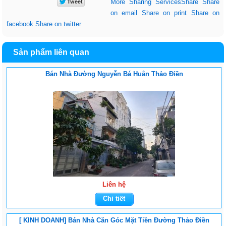
More Sharing Services
Share
Share
on email
Share on print
Share on
facebook
Share on twitter
Sản phẩm liên quan
Bán Nhà Đường Nguyễn Bá Huân Thảo Điền
Liên hệ
Chi tiết
[ KINH DOANH] Bán Nhà Căn Góc Mặt Tiền Đường Thảo Điền