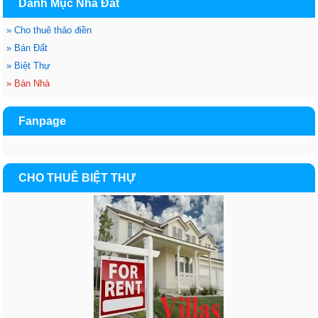
Danh Mục Nhà Đất
»
Cho thuê thảo điền
»
Bán Đất
»
Biệt Thự
»
Bán Nhà
Fanpage
CHO THUÊ BIỆT THỰ