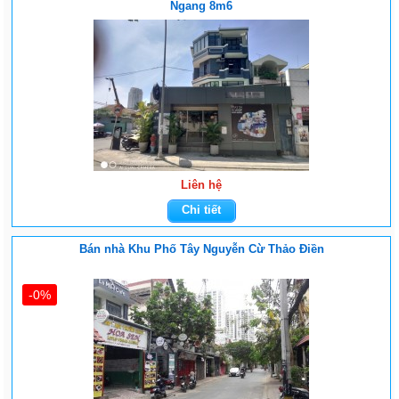
Ngang 8m6
Liên hệ
Chi tiết
Bán nhà Khu Phố Tây Nguyễn Cừ Thảo Điền
-0%