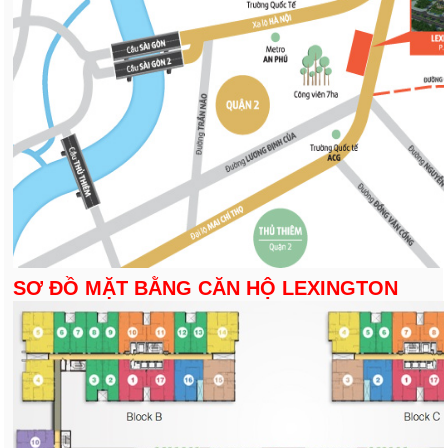
SƠ ĐỒ MẶT BẰNG CĂN HỘ LEXINGTON