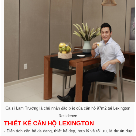
Ca sĩ Lam Trường là chủ nhân đặc biệt của căn hộ 97m2 tại Lexington
Residence
THIẾT KẾ CĂN HỘ LEXINGTON
- Diện tích căn hộ đa dạng, thiết kế đẹp, hợp lý và tối ưu, là dự án duy