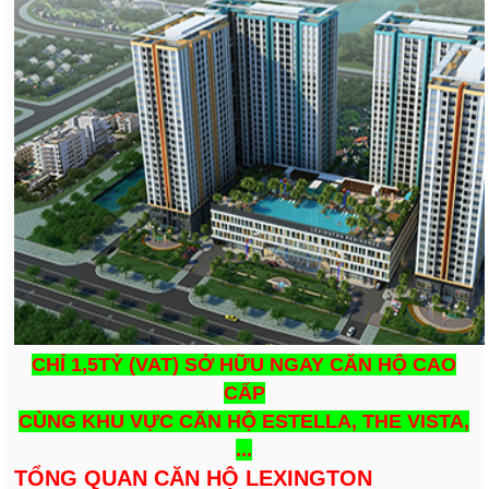
CHỈ 1,5TỶ
(VAT)
SỞ HỮU NGAY CĂN HỘ CAO
CẤP
CÙNG KHU VỰC CĂN HỘ ESTELLA, THE VISTA,
...
TỔNG QUAN CĂN HỘ LEXINGTON