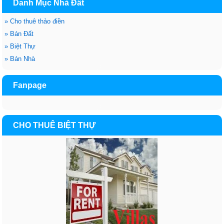
Danh Mục Nhà Đất
»
Cho thuê thảo điền
»
Bán Đất
»
Biệt Thự
»
Bán Nhà
Fanpage
CHO THUÊ BIỆT THỰ