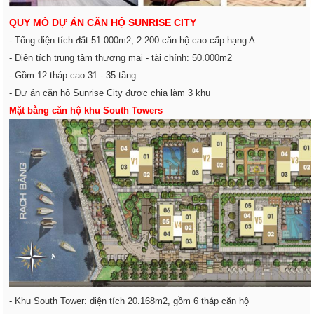
QUY MÔ DỰ ÁN CĂN HỘ SUNRISE CITY
- Tổng diện tích đất 51.000m2; 2.200 căn hộ cao cấp hạng A
- Diện tích trung tâm thương mại - tài chính: 50.000m2
- Gồm 12 tháp cao 31 - 35 tầng
- Dự án căn hộ Sunrise City được chia làm 3 khu
Mặt bằng căn hộ khu South Towers
- Khu South Tower: diện tích 20.168m2, gồm 6 tháp căn hộ