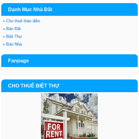
Danh Mục Nhà Đất
»
Cho thuê thảo điền
»
Bán Đất
»
Biệt Thự
»
Bán Nhà
Fanpage
CHO THUÊ BIỆT THỰ