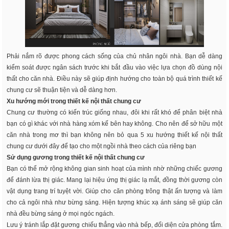
Phải nắm rõ được phong cách sống của chủ nhân ngôi nhà. Bạn dễ dàng
kiểm soát được ngân sách trước khi bắt đầu vào việc lựa chọn đồ dùng nội
thất cho căn nhà. Điều này sẽ giúp định hướng cho toàn bộ quá trình thiết kế
chung cư sẽ thuận tiện và dễ dàng hơn.
Xu hướng mới trong thiết kế nội thất chung cư
Chung cư thường có kiến trúc giống nhau, đôi khi rất khó để phân biệt nhà
bạn có gì khác với nhà hàng xóm kế bên hay không. Cho nên để sở hữu một
căn nhà trong mơ thì bạn không nên bỏ qua 5 xu hướng thiết kế nội thất
chung cư dưới đây để tạo cho một ngồi nhà theo cách của riêng bạn
Sử dụng gương trong thiết kế nội thất chung cư
Bạn có thể mở rộng không gian sinh hoạt của mình nhờ những chiếc gương
để đánh lừa thị giác. Mang lại hiệu ứng thị giác lạ mắt, đồng thời gương còn
vật dụng trang trí tuyệt vời. Giúp cho căn phòng trông thật ấn tượng và làm
cho cả ngôi nhà như bừng sáng. Hiện tượng khúc xạ ánh sáng sẽ giúp căn
nhà đều bừng sáng ở mọi ngóc ngách.
Lưu ý tránh lắp đặt gương chiếu thẳng vào nhà bếp, đối diện cửa phòng tắm.