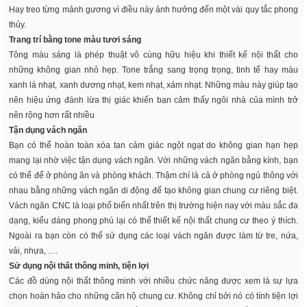
Hay treo từng mảnh gương vì điều này ảnh hưởng đến một vài quy tắc phong
thủy.
Trang trí bằng tone màu tươi sáng
Tông màu sáng là phép thuật vô cùng hữu hiệu khi thiết kế nội thất cho
những không gian nhỏ hẹp. Tone trắng sang trọng trọng, tinh tế hay màu
xanh lá nhạt, xanh dương nhạt, kem nhạt, xám nhạt. Những màu này giúp tạo
nên hiệu ứng đánh lừa thị giác khiến bạn cảm thấy ngôi nhà của mình trở
nên rộng hơn rất nhiều
Tận dụng vách ngăn
Bạn có thể hoàn toàn xóa tan cảm giác ngột ngạt do không gian hạn hẹp
mang lại nhờ việc tận dụng vách ngăn. Với những vách ngăn bằng kính, bạn
có thể để ở phòng ăn và phòng khách. Thậm chí là cả ở phòng ngủ thông với
nhau bằng những vách ngăn di động để tạo không gian chung cư riêng biệt.
Vách ngăn CNC là loại phổ biến nhất trên thị trường hiện nay với màu sắc đa
dạng, kiểu dáng phong phú lại có thể thiết kế nội thất chung cư theo ý thích.
Ngoài ra bạn còn có thể sử dụng các loại vách ngăn được làm từ tre, nứa,
vải, nhựa, .…
Sử dụng nội thất thông minh, tiện lợi
Các đồ dùng nội thất thông minh với nhiều chức năng được xem là sự lựa
chọn hoàn hảo cho những căn hộ chung cư. Không chỉ bởi nó có tính tiện lợi