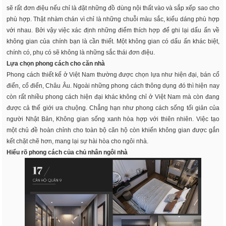
sẽ rất đơn điệu nếu chỉ là đặt những đồ dùng nội thất vào và sắp xếp sao cho
phù hợp. Thật nhàm chán vì chỉ là những chuỗi màu sắc, kiểu dáng phù hợp
với nhau. Bởi vậy việc xác định những điểm thích hợp để ghi lại dấu ấn về
không gian của chính bạn là cần thiết. Một không gian có dấu ấn khác biệt,
chính có, phụ có sẽ không là những sắc thái đơn điệu.
Lựa chọn phong cách cho căn nhà
Phong cách thiết kế ở Việt Nam thường được chọn lựa như hiện đại, bán cổ
điển, cổ điển, Châu Âu. Ngoài những phong cách thông dụng đó thì hiện nay
còn rất nhiều phong cách hiện đại khác không chỉ ở Việt Nam mà còn đang
được cả thế giới ưa chuộng. Chẳng hạn như phong cách sống tối giản của
người Nhật Bản, Không gian sống xanh hòa hợp với thiên nhiên. Việc tạo
một chủ đề hoàn chỉnh cho toàn bộ căn hộ còn khiến không gian được gắn
kết chặt chẽ hơn, mang lại sự hài hòa cho ngôi nhà.
Hiểu rõ phong cách của chủ nhân ngôi nhà