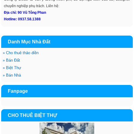
chuyên nghiệp phụ trách. Liên hệ:
Địa chỉ: 90 Vũ Tông Phan
Hotline: 0937.58.1388
Danh Mục Nhà Đất
»
Cho thuê thảo điền
»
Bán Đất
»
Biệt Thự
»
Bán Nhà
Fanpage
CHO THUÊ BIỆT THỰ