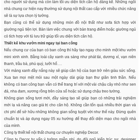
cho người sử dụng mà còn làm tối ưu diện tích căn hộ đáng kể. Những ngôi
nhà chung cư hiện nay thường sử dụng nội thất cao cấp với nhiều chức năng
sẽ là sự lựa chọn lý tưởng.
Bạn cũng có thể sử dụng những món đồ nội thất như sofa tích hợp với
giường ngủ tiện lợi. Bàn làm việc chung với bàn trang điểm hoặc giường ngủ
có tích hợp với tủ lưu trữ giúp tối ưu diện tích căn hộ.
Thiết kế khu vườn mini ngay tại ban công
Nếu chung cư của bạn có ban công thì hãy tạo ngay cho mình một khu vườn
mini xinh xinh. Bằng loài cây xanh ưa sáng như phát tài, dương xỉ, vạn niên
thanh, trầu bà, phú quý, lưỡi hổ….
Với mảng xanh đầy nắng này sẽ giúp căn hộ của bạn trở nên giàu sức sống.
Xua tan mọi mệt mỏi sau một ngày dài giúp bạn thư giãn tinh thần. Nếu
không có ban công bạn vẫn có thể trang trí với một vài chậu cây nhỏ như sen
đá, nha đam, xương rồng trên cửa sổ hoặc sử dụng chậu treo tường.
Không gian sống tươi mới, đầy sáng tạo sẽ giúp bạn có những trải nghiệm
mới lạ và nâng cao giá trị cho căn hộ. Không cần tốn quá nhiều thời gian và
chi phí để sở hữu những không gian sống tuyệt vời như thế này. Đừng quên
chuẩn bị và áp dụng ngay 05 xu hướng để thay đổi diện mạo cho ngôi nhà
của mình.
Công ty thiết kế nội thất chung cư chuyên nghiệp Decor.
Công ty Decor tư vấn ý tưởng miễn phí, do đội ngũ kiến trúc sư, designer