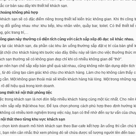
ắc cơ bản sau đây khi thiết kế khách sạn.
 khoảng không phù hợp
khách sạn sẽ có đặc điểm riêng trong thiết kế kiến trúc không gian. Khi thi công 
g đối giống nhau như: khu bếp, khu nhân viên, quầy bar, toilet. Có thể thiết kế
g, góc trang trí,…
ông gian này thường có diện tích cùng với cách sắp xếp đồ đạc sẽ khác nhau.
 tại các khách sạn, đa phần các khu ăn uống thường sắp đặt vị trí của bàn ghế
ật chội cho khách hàng khi bước vào đây. Điều này sẽ làm cho việc thưởng thức món
hách sạn thường sẽ có không gian đẹp chỉ khi có nhiều không gian để “thở”.
ạn nên hạn chế sắp xếp bàn ghế quá sát nhau, cũng không nên tận dụng diện tích 
, từ đó cũng tạo cảm giác khó chịu cho khách hàng. Làm cho họ không cảm thấy có 
 cần. Một không gian thoải mái sẽ khiến khách hàng hài lòng. Một trong những ngu
rõ để hiệu quả trong kinh doanh.
ong thiết kế nội thất phòng tiệc
ệc trong khách sạn là nơi đón tiếp nhiều khách hàng cùng một lúc nhất. Cho nên kh
 nên sắp xếp thật khoa học. Để lựa chọn phong cách phù hợp theo định hướng k
không có nhiều kinh nghiệm trong việc này, bạn có thể nhờ đến sự tư vấn của chu
ế nội thất theo từng khu vực khách sạn
chọn kinh doanh mô hình khách sạn theo Bar-cafe kết hợp ăn uống thì cần chú tr
ệc, bạn nên cân nhắc thử xem phòng đó sẽ chứa được số lượng người lên đến bao 