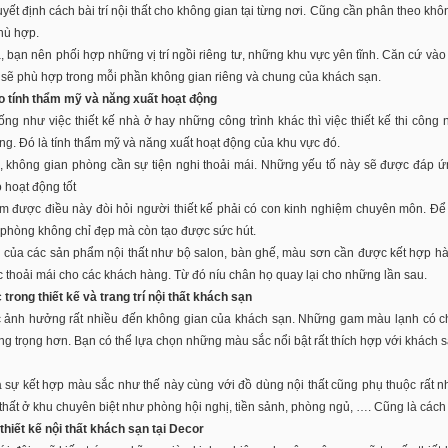
yết định cách bài trí nội thất cho không gian tại từng nơi. Cũng cần phân theo kh
phù hợp.
, bạn nên phối hợp những vị trí ngồi riêng tư, những khu vực yên tĩnh. Căn cứ vào
 sẽ phù hợp trong mỗi phần không gian riêng và chung của khách sạn.
 tính thẩm mỹ và năng xuất hoạt động
ng như việc thiết kế nhà ở hay những công trình khác thì việc thiết kế thi công
ng. Đó là tính thẩm mỹ và năng xuất hoạt động của khu vực đó.
, không gian phòng cần sự tiện nghi thoải mái. Những yếu tố này sẽ được đáp 
 hoạt động tốt
 được điều này đòi hỏi người thiết kế phải có con kinh nghiệm chuyên môn. Để 
 phòng không chỉ đẹp mà còn tạo được sức hút.
của các sản phẩm nội thất như bộ salon, bàn ghế, màu sơn cần được kết hợp hài
 thoải mái cho các khách hàng. Từ đó níu chân họ quay lại cho những lần sau.
trong thiết kế và trang trí nội thất khách sạn
 ảnh hưởng rất nhiều đến không gian của khách sạn. Những gam màu lạnh có c
ng trọng hơn. Bạn có thể lựa chọn những màu sắc nổi bật rất thích hợp với khách sạ
 sự kết hợp màu sắc như thế này cùng với đồ dùng nội thất cũng phụ thuộc rất n
thất ở khu chuyên biệt như phòng hội nghị, tiền sảnh, phòng ngủ, …. Cũng là cách 
thiết kế nội thất khách sạn tại Decor