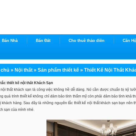
Bán Nhà
Bán Đất
Cho thuê thảo điền
Căn H
 chủ
»
Nội thất
»
Sản phẩm thiết kế
»
Thiết Kế Nội Thất Khá
tắc thiết kế nội thất Khách Sạn
 nội thất khách sạn là công việc không hề dễ dàng. Nó cần được chuẩn bị kỹ lưỡ
ng quá trình thiết kế không chỉ đảm bảo tính thẩm mỹ còn phải đảm bảo tính khả 
ị khách hàng. Sau đây là những nguyên tắc thiết kế nội thất khách sạn bạn nên
ch sạn của mình nhé.