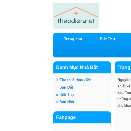
Trang chủ
Biệt Thự
Danh Mục Nhà Đất
Trang
»
Cho thuê thảo điền
Nguyên 
Thiết kế
»
Bán Đất
xác. Tro
»
Biệt Thự
những v
»
Bán Nhà
cho khá
Fanpage