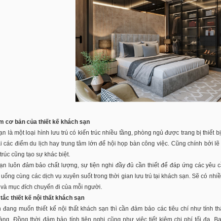
m cơ bản của thiết kế khách sạn
n là một loại hình lưu trú có kiến trúc nhiều tầng, phòng ngủ được trang bị thiết b
i các điểm du lịch hay trung tâm lớn để hội họp bàn công việc. Cũng chính bởi lẽ 
 trúc cũng tạo sự khác biệt.
n luôn đảm bảo chất lượng, sự tiện nghi đầy đủ cần thiết để đáp ứng các yêu cầ
 uống cùng các dịch vụ xuyên suốt trong thời gian lưu trú tại khách sạn. Sẽ có nhiề
và mục đích chuyến đi của mỗi người.
ắc thiết kế nội thất khách sạn
đang muốn thiết kế nội thất khách sạn thì cần đảm bảo các tiêu chí như tính t
àng. Đồng thời đảm bảo tính tiện nghi cũng như việc tiết kiệm chi phí tối đa. 