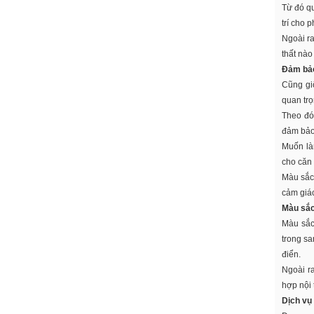
Từ đó qu
trí cho 
Ngoài ra
thất nào
Đảm bảo
Cũng giố
quan trọ
Theo đó
đảm bảo
Muốn làm
cho căn
Màu sắc 
cảm giác
Màu sắc 
Màu sắc
trong sa
điển.
Ngoài ra
hợp nội 
Dịch vụ 