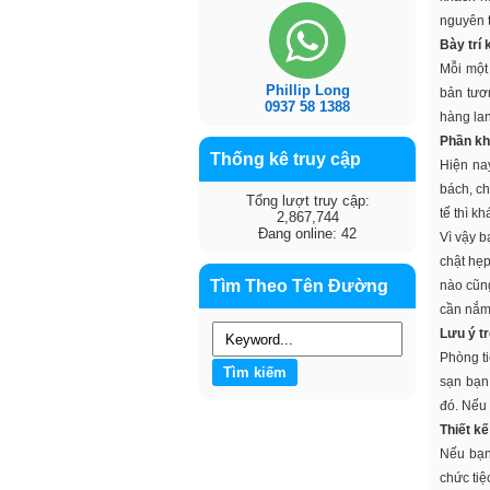
nguyên t
Bày trí
Mỗi một 
Phillip Long
bản tươn
0937 58 1388
hàng lan
Phần kh
Thống kê truy cập
Hiện nay
bách, ch
Tổng lượt truy cập:
tế thì k
2,867,744
Đang online: 42
Vì vậy b
chật hẹp
Tìm Theo Tên Đường
nào cũng
cần nắm 
Lưu ý tr
Phòng ti
sạn bạn
đó. Nếu 
Thiết k
Nếu bạn 
chức ti