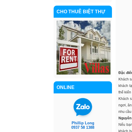
CHO THUÊ BIỆT THỰ
Đặc điể
Khách sạ
khách tạ
ONLINE
thể kiến
Khách sạ
ngơi, ăn
nhu cầu 
Nguyên t
Phillip Long
Nếu bạn 
0937 58 1388
khách h